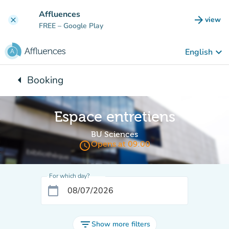
Go to main content
Affluences
arrow_forward
view
clear
(new t
FREE
– Google Play
keyboard_arrow_down
English
arrow_left
Booking
Back to:
Espace entretiens
BU Sciences
access_time
Opens at 09:00
For which day?
calendar_today
filter_list
Show more filters