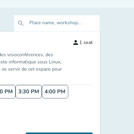
Place name, workshop...
search
person
1
seat
des visioconférences, des
oste informatique sous Linux,
e se servir de cet espace pour
00 PM
3:30 PM
4:00 PM