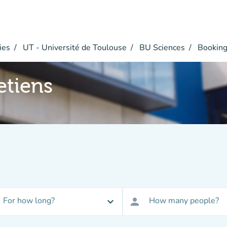
ies
UT - Université de Toulouse
BU Sciences
Bookin
etiens
For how long?
How many people?
expand_more
person