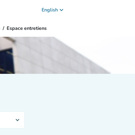
keyboard_arrow_down
English
g
Espace entretiens
expand_more