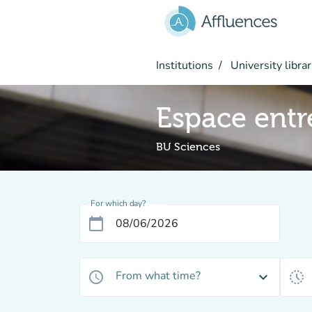
Go to main content
Institutions
University librar
Espace entr
BU Sciences
For which day?
calendar_today
From what time?
access_time
expand_more
history_toggle_off