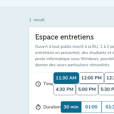
1
result
Espace entretiens
Ouvert à tout public inscrit à la BU, 1 à 2
entretiens en présentiel, des étudiants et
poste informatique sous Windows, possibilit
donner des cours particuliers rémunérés
11:30 AM
12:00 PM
12
Time
schedule
4:30 PM
5:00 PM
5:30 
30 min
01:00
01:
Duration
timer