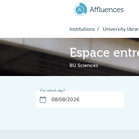
Go to main content
Institutions
University librar
Espace entr
BU Sciences
For which day?
calendar_today