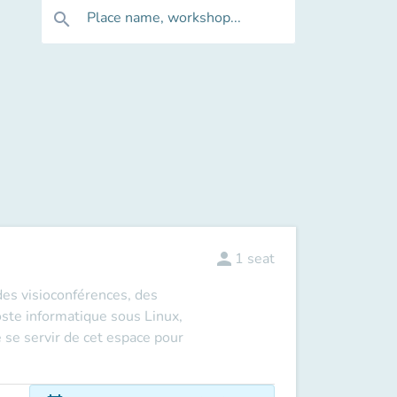
Place name, workshop...
search
person
1
seat
des visioconférences, des
oste informatique sous Linux,
e se servir de cet espace pour