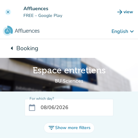
Go to main content
Affluences
arrow_forward
view
clear
(new t
FREE
– Google Play
keyboard_arrow_down
English
arrow_left
Booking
Back to:
Espace entretiens
BU Sciences
For which day?
calendar_today
filter_list
Show more filters