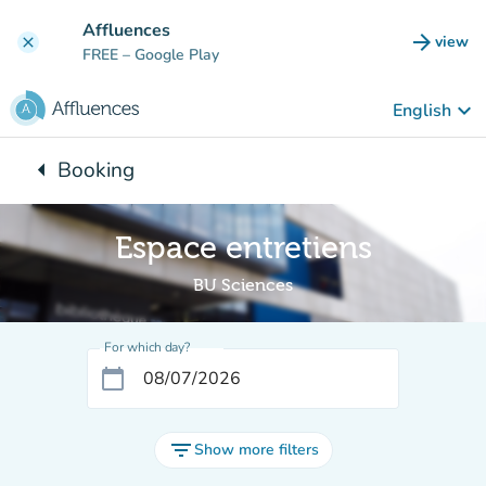
Go to main content
Affluences
arrow_forward
view
clear
(new t
FREE
– Google Play
keyboard_arrow_down
English
arrow_left
Booking
Back to:
Espace entretiens
BU Sciences
For which day?
calendar_today
filter_list
Show more filters