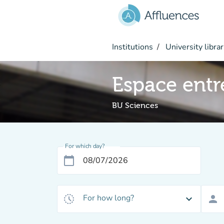
Go to main content
Institutions
University librar
Espace entr
BU Sciences
For which day?
calendar_today
For how long?
history_toggle_off
expand_more
person