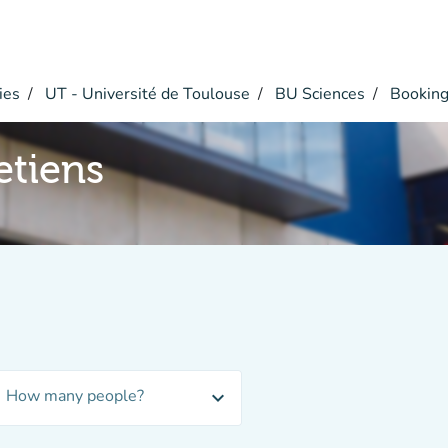
ies
UT - Université de Toulouse
BU Sciences
Bookin
etiens
How many people?
expand_more