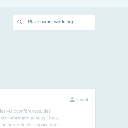
Place name, workshop...
search
person
1
seat
des visioconférences, des
oste informatique sous Linux,
e se servir de cet espace pour