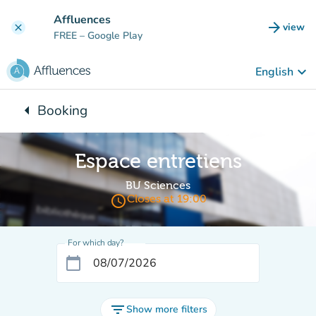
Go to main content
Affluences
arrow_forward
view
clear
(new t
FREE
– Google Play
keyboard_arrow_down
English
arrow_left
Booking
Back to:
Espace entretiens
BU Sciences
access_time
Closes at 19:00
For which day?
calendar_today
filter_list
Show more filters