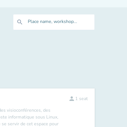
Place name, workshop...
search
person
1
seat
des visioconférences, des
oste informatique sous Linux,
e se servir de cet espace pour