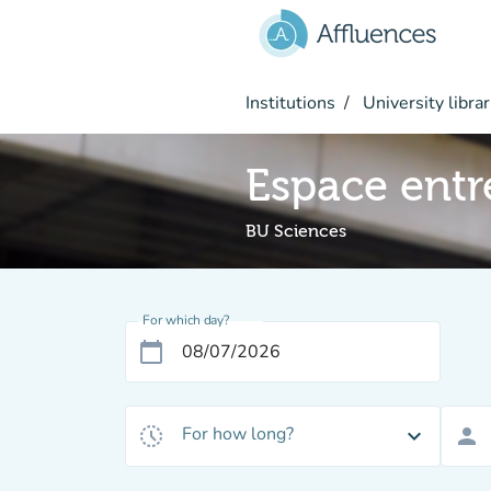
Go to main content
Institutions
University librar
Espace entr
BU Sciences
For which day?
calendar_today
For how long?
history_toggle_off
expand_more
person