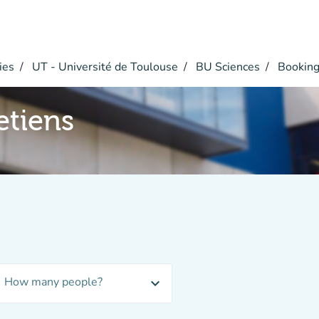
ies
UT - Université de Toulouse
BU Sciences
Bookin
etiens
How many people?
expand_more