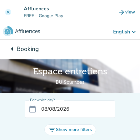
Go to main content
Affluences
arrow_forward
view
clear
(new t
FREE
– Google Play
keyboard_arrow_down
English
arrow_left
Booking
Back to:
Espace entretiens
BU Sciences
For which day?
calendar_today
filter_list
Show more filters