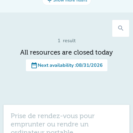
filter_list
Show more filters
search
1
result
All resources are closed today
date_range
Next availability
:
08/31/2026
Prise de rendez-vous pour
emprunter ou rendre un
ordinateur portable