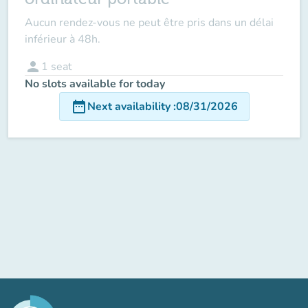
Aucun rendez-vous ne peut être pris dans un délai
inférieur à 48h.
person
1
seat
No slots available for today
date_range
Next availability
:
08/31/2026