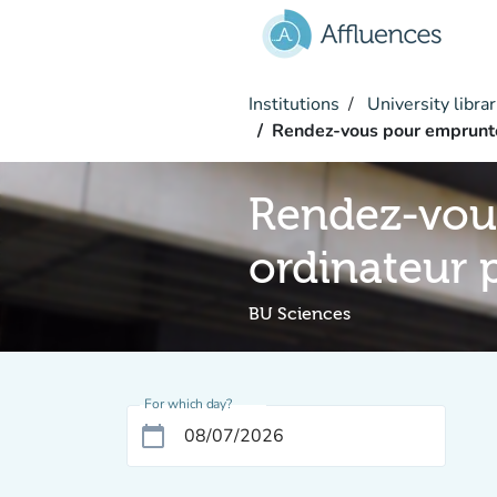
Go to main content
Institutions
University librar
Rendez-vous pour emprunte
Rendez-vou
ordinateur 
BU Sciences
For which day?
calendar_today