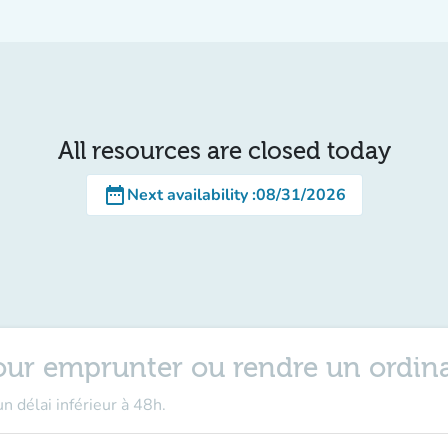
All resources are closed today
date_range
Next availability
:
08/31/2026
our emprunter ou rendre un ordina
n délai inférieur à 48h.