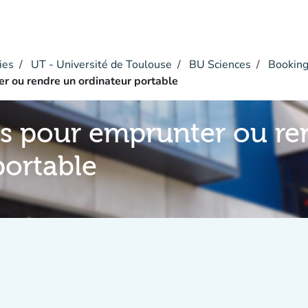
ies
UT - Université de Toulouse
BU Sciences
Bookin
r ou rendre un ordinateur portable
s pour emprunter ou re
portable