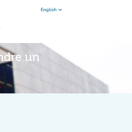
keyboard_arrow_down
English
g
ndre un