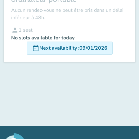
Aucun rendez-vous ne peut être pris dans un délai
inférieur à 48h.
person
1
seat
No slots available for today
date_range
Next availability
:
09/01/2026