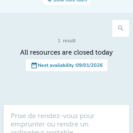
filter_list
Show more filters
search
1
result
All resources are closed today
date_range
Next availability
:
09/01/2026
Prise de rendez-vous pour
emprunter ou rendre un
ordinateur portable