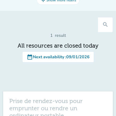
filter_list
Show more filters
search
1
result
All resources are closed today
date_range
Next availability
:
09/01/2026
Prise de rendez-vous pour
emprunter ou rendre un
ordinateur portable