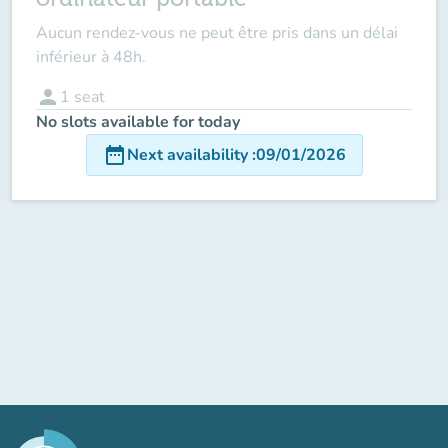
Aucun rendez-vous ne peut être pris dans un délai
inférieur à 48h.
person
1
seat
No slots available for today
date_range
Next availability
:
09/01/2026