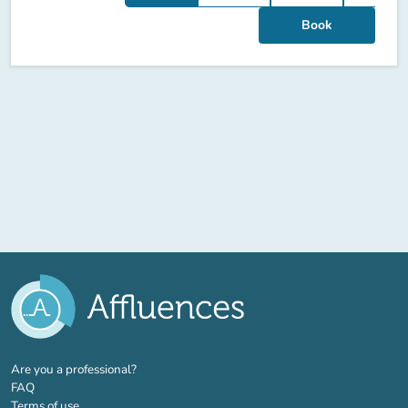
Book
(new tab)
Are you a professional?
FAQ
Terms of use