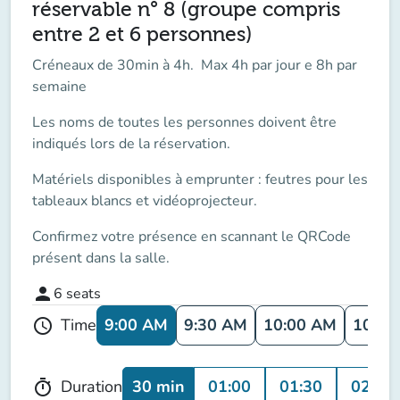
réservable n° 8 (groupe compris
entre 2 et 6 personnes)
Créneaux de 30min à 4h. Max 4h par jour e 8h par
semaine
Les noms de toutes les personnes doivent être
indiqués lors de la réservation.
Matériels disponibles à emprunter : feutres pour les
tableaux blancs et vidéoprojecteur.
Confirmez votre présence en scannant le QRCode
présent dans la salle.
person
6
seats
9:00 AM
9:30 AM
10:00 AM
10:30
Time
schedule
30 min
01:00
01:30
02:00
Duration
timer