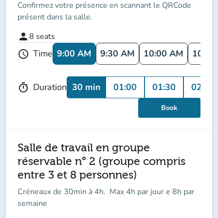
Confirmez votre présence en scannant le QRCode
présent dans la salle.
person
8
seats
9:00 AM
9:30 AM
10:00 AM
10:30
Time
schedule
30 min
01:00
01:30
02:00
Duration
timer
Book
Salle de travail en groupe
réservable n° 2 (groupe compris
entre 3 et 8 personnes)
Créneaux de 30min à 4h. Max 4h par jour e 8h par
semaine