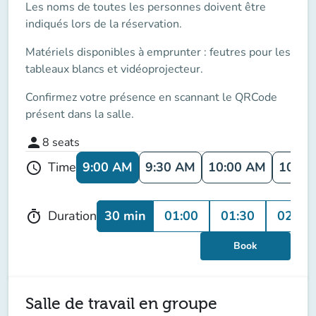
Les noms de toutes les personnes doivent être
indiqués lors de la réservation.
Matériels disponibles à emprunter : feutres pour les
tableaux blancs et vidéoprojecteur.
Confirmez votre présence en scannant le QRCode
présent dans la salle.
person
8
seats
9:00 AM
9:30 AM
10:00 AM
10:30
Time
schedule
30 min
01:00
01:30
02:00
Duration
timer
Book
Salle de travail en groupe