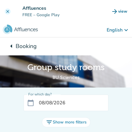
Go to main content
Affluences
arrow_forward
view
clear
(new t
FREE
– Google Play
keyboard_arrow_down
English
arrow_left
Booking
Back to:
Group study rooms
BU Sciences
For which day?
calendar_today
filter_list
Show more filters