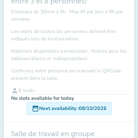
entre 3 et 8 personnes)
Créneaux de 30min à 4h. Max 4h par jour e 8h par
semaine
Les noms de toutes les personnes doivent être
indiqués lors de la réservation.
Matériels disponibles à emprunter : feutres pour les
tableaux blancs et vidéoprojecteur.
Confirmez votre présence en scannant le QRCode
présent dans la salle.
person
8
seats
No slots available for today
date_range
Next availability
:
08/10/2026
Salle de travail en groupe