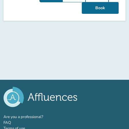
Book
(new tab)
Are you a professional?
FAQ
Terms of use