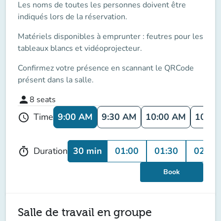
Les noms de toutes les personnes doivent être
indiqués lors de la réservation.
Matériels disponibles à emprunter : feutres pour les
tableaux blancs et vidéoprojecteur.
Confirmez votre présence en scannant le QRCode
présent dans la salle.
person
8
seats
9:00 AM
9:30 AM
10:00 AM
10:30
Time
schedule
30 min
01:00
01:30
02:00
Duration
timer
Book
Salle de travail en groupe