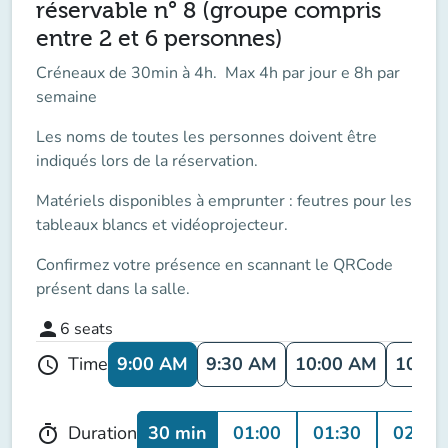
réservable n° 8 (groupe compris
entre 2 et 6 personnes)
Créneaux de 30min à 4h. Max 4h par jour e 8h par
semaine
Les noms de toutes les personnes doivent être
indiqués lors de la réservation.
Matériels disponibles à emprunter : feutres pour les
tableaux blancs et vidéoprojecteur.
Confirmez votre présence en scannant le QRCode
présent dans la salle.
person
6
seats
9:00 AM
9:30 AM
10:00 AM
10:30
Time
schedule
30 min
01:00
01:30
02:00
Duration
timer