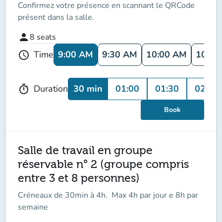
Confirmez votre présence en scannant le QRCode
présent dans la salle.
person
8
seats
9:00 AM
9:30 AM
10:00 AM
10:30
Time
schedule
30 min
01:00
01:30
02:00
Duration
timer
Book
Salle de travail en groupe
réservable n° 2 (groupe compris
entre 3 et 8 personnes)
Créneaux de 30min à 4h. Max 4h par jour e 8h par
semaine