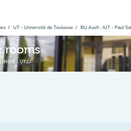
ies
UT - Université de Toulouse
BU Auch : IUT - Paul Sa
y rooms
 | INSPE - UT2J