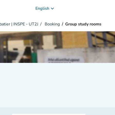
keyboard_arrow_down
English
batier | INSPE - UT2J
Booking
Group study rooms