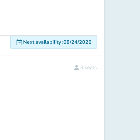
date_range
Next availability
:
08/24/2026
person
8
seats