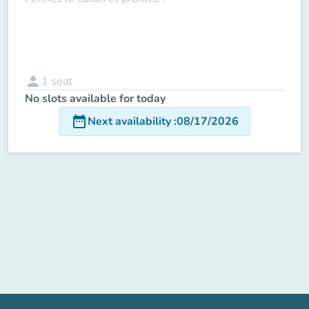
person
1
seat
No slots available for today
date_range
Next availability
:
08/17/2026