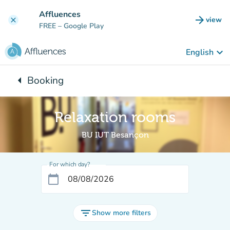
Go to main content
Affluences
arrow_forward
view
clear
(new t
FREE
– Google Play
keyboard_arrow_down
English
arrow_left
Booking
Back to:
Relaxation rooms
BU IUT Besançon
For which day?
calendar_today
filter_list
Show more filters