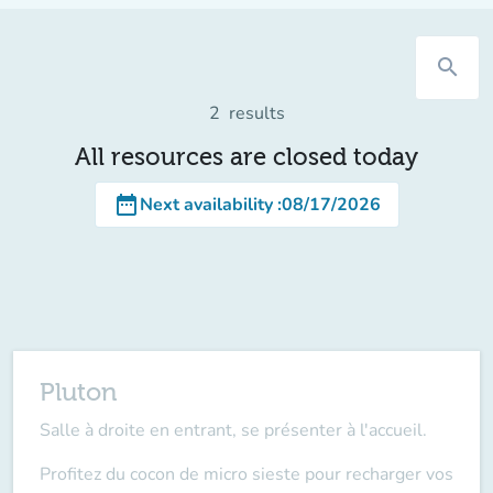
search
2
results
All resources are closed today
date_range
Next availability
:
08/17/2026
Pluton
Salle à droite en entrant, se présenter à l'accueil.
Profitez du cocon de micro sieste pour recharger vos