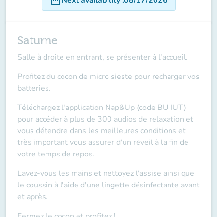
date_range
Next availability
:
08/17/2026
Saturne
Salle à droite en entrant, se présenter à l'accueil.
Profitez du cocon de micro sieste pour recharger vos
batteries.
Téléchargez l'application Nap&Up (code BU IUT)
pour accéder à plus de 300 audios de relaxation et
vous détendre dans les meilleures conditions et
très important
vous assurer d'un réveil à la fin de
votre temps de repos.
Lavez-vous les mains et nettoyez l'assise ainsi que
le coussin à l'aide d'une lingette désinfectante
avant
et après
.
Fermez le cocon et profitez !