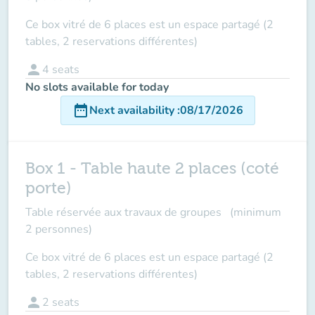
Ce box vitré de 6 places est un espace partagé (2
tables, 2 reservations différentes)
person
4
seats
No slots available for today
date_range
Next availability
:
08/17/2026
Box 1 - Table haute 2 places (coté
porte)
Table réservée aux travaux de groupes (minimum
2 personnes)
Ce box vitré de 6 places est un espace partagé (2
tables, 2 reservations différentes)
person
2
seats