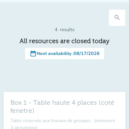
search
4
results
All resources are closed today
date_range
Next availability
:
08/17/2026
Box 1 - Table haute 4 places (coté
fenetre)
Table réservée aux travaux de groupes (minimum
3 personnes)