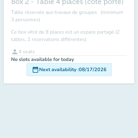
Box 2 - Table 4 places (coté porte)
Table réservée aux travaux de groupes (minimum
3 personnes)
Ce box vitré de 8 places est un
espace partagé
(2
tables, 2 reservations différentes)
person
4
seats
No slots available for today
date_range
Next availability
:
08/17/2026