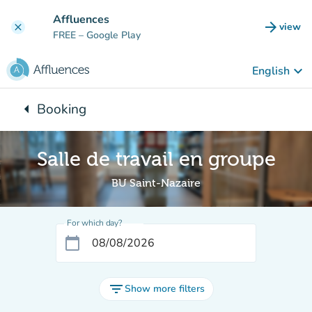
Go to main content
Affluences
arrow_forward
view
clear
(new t
FREE
– Google Play
keyboard_arrow_down
English
arrow_left
Booking
Back to:
Salle de travail en groupe
BU Saint-Nazaire
For which day?
calendar_today
filter_list
Show more filters