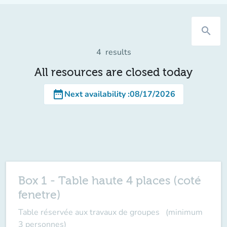
search
4
results
All resources are closed today
date_range
Next availability
:
08/17/2026
Box 1 - Table haute 4 places (coté
fenetre)
Table réservée aux travaux de groupes (minimum
3 personnes)