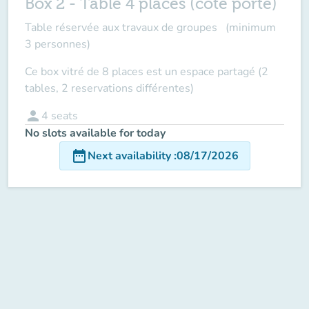
Box 2 - Table 4 places (coté porte)
Table réservée aux travaux de groupes (minimum
3 personnes)
Ce box vitré de 8 places est un
espace partagé
(2
tables, 2 reservations différentes)
person
4
seats
No slots available for today
date_range
Next availability
:
08/17/2026