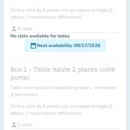
Ce box vitré de 6 places est un espace partagé (2
tables, 2 reservations différentes)
person
4
seats
No slots available for today
date_range
Next availability
:
08/17/2026
Box 1 - Table haute 2 places (coté
porte)
Table réservée aux travaux de groupes (minimum
2 personnes)
Ce box vitré de 6 places est un espace partagé (2
tables, 2 reservations différentes)
person
2
seats