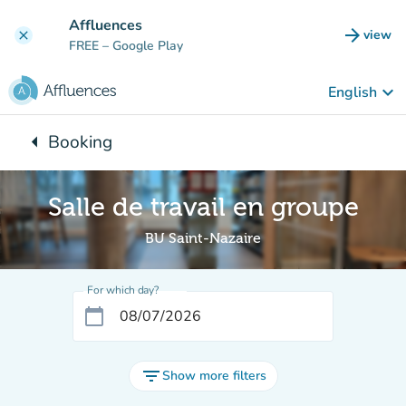
Go to main content
Affluences
arrow_forward
view
clear
(new t
FREE
– Google Play
keyboard_arrow_down
English
arrow_left
Booking
Back to:
Salle de travail en groupe
BU Saint-Nazaire
For which day?
calendar_today
filter_list
Show more filters