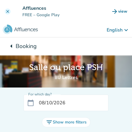
Go to main content
Affluences
arrow_forward
view
clear
(new t
FREE
– Google Play
keyboard_arrow_down
English
arrow_left
Booking
Back to:
Salle ou place PSH
BU Lettres
For which day?
calendar_today
filter_list
Show more filters