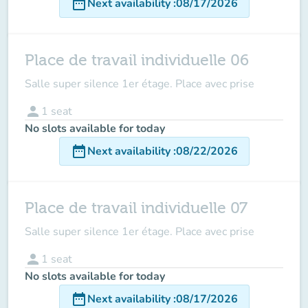
date_range
Next availability
:
08/17/2026
Place de travail individuelle 06
Salle super silence 1er étage. Place avec prise
person
1
seat
No slots available for today
date_range
Next availability
:
08/22/2026
Place de travail individuelle 07
Salle super silence 1er étage. Place avec prise
person
1
seat
No slots available for today
date_range
Next availability
:
08/17/2026