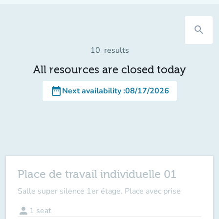
search
10
results
All resources are closed today
date_range
Next availability
:
08/17/2026
Place de travail individuelle 01
Salle super silence 1er étage. Place avec prise
person
1
seat