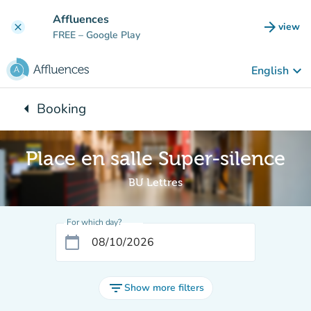
Go to main content
Affluences
arrow_forward
view
clear
(new t
FREE
– Google Play
keyboard_arrow_down
English
arrow_left
Booking
Back to:
Place en salle Super-silence
BU Lettres
For which day?
calendar_today
filter_list
Show more filters