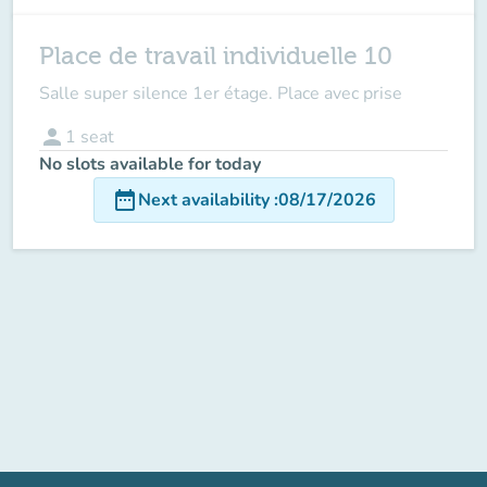
Place de travail individuelle 10
Salle super silence 1er étage. Place avec prise
person
1
seat
No slots available for today
date_range
Next availability
:
08/17/2026