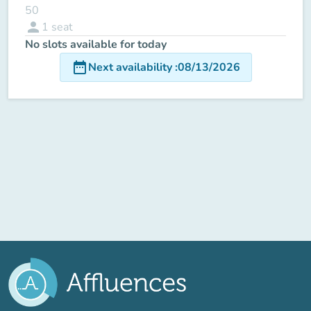
50
person
1
seat
No slots available for today
date_range
Next availability
:
08/13/2026