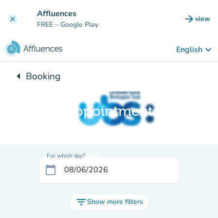
Go to main content
Affluences
arrow_forward
view
clear
(new t
FREE
– Google Play
keyboard_arrow_down
English
arrow_left
Booking
Back to:
Appointment
Université Bretagne Sud
For which day?
calendar_today
filter_list
Show more filters