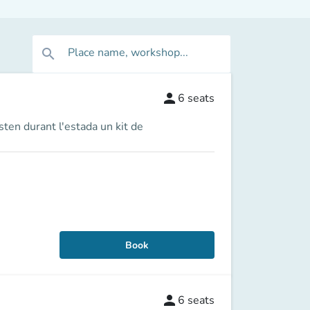
Place name, workshop...
search
person
6
seats
sten durant l'estada un kit de
Book
person
6
seats