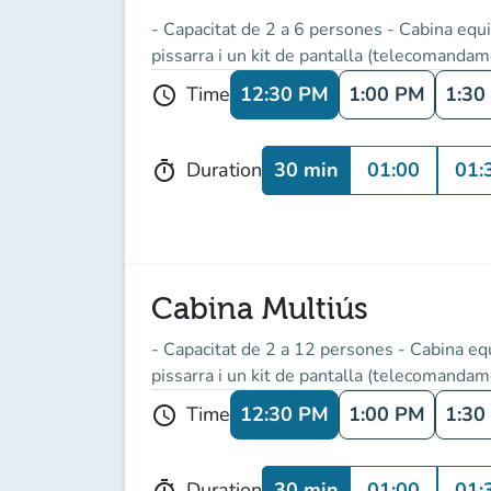
- Capacitat de 2 a 6 persones - Cabina equip
pissarra i un kit de pantalla (telecomandame
12:30 PM
1:00 PM
1:30
Time
schedule
30 min
01:00
01:
Duration
timer
Cabina Multiús
- Capacitat de 2 a 12 persones - Cabina equ
pissarra i un kit de pantalla (telecomandame
12:30 PM
1:00 PM
1:30
Time
schedule
30 min
01:00
01:
Duration