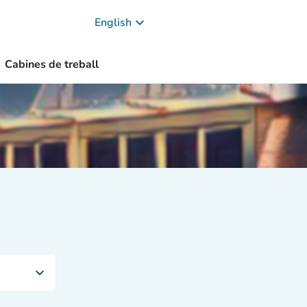
keyboard_arrow_down
English
Cabines de treball
expand_more