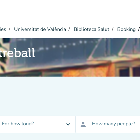
ies
Universitat de València
Biblioteca Salut
Booking
reball
For how long?
How many people?
expand_more
person