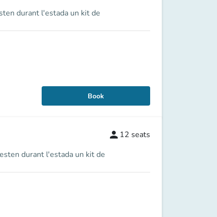
sten durant l'estada un kit de
Book
person
12
seats
esten durant l'estada un kit de