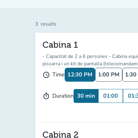
3
results
Cabina 1
- Capacitat de 2 a 6 persones - Cabina equip
pissarra i un kit de pantalla (telecomandame
12:30 PM
1:00 PM
1:30
Time
schedule
30 min
01:00
01:
Duration
timer
Cabina 2