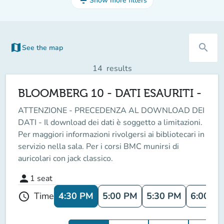
filter_list
Show more filters
map
search
See the map
(new tab)
14
results
BLOOMBERG 10 - DATI ESAURITI -
ATTENZIONE - PRECEDENZA AL DOWNLOAD DEI
DATI - Il download dei dati è soggetto a limitazioni.
Per maggiori informazioni rivolgersi ai bibliotecari in
servizio nella sala. Per i corsi BMC munirsi di
auricolari con jack classico.
person
1
seat
4:30 PM
5:00 PM
5:30 PM
6:00 P
Time
schedule