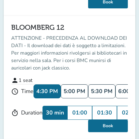
Book
BLOOMBERG 12
ATTENZIONE - PRECEDENZA AL DOWNLOAD DEI
DATI - Il download dei dati è soggetto a limitazioni.
Per maggiori informazioni rivolgersi ai bibliotecari in
servizio nella sala. Per i corsi BMC munirsi di
auricolari con jack classico.
person
1
seat
4:30 PM
5:00 PM
5:30 PM
6:00 P
Time
schedule
30 min
01:00
01:30
02:00
Duration
timer
Book