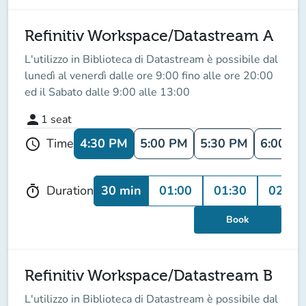
Refinitiv Workspace/Datastream A
L'utilizzo in Biblioteca di Datastream è possibile dal
lunedì al venerdì dalle ore 9:00 fino alle ore 20:00
ed il Sabato dalle 9:00 alle 13:00
person
1
seat
4:30 PM
5:00 PM
5:30 PM
6:00 P
Time
schedule
30 min
01:00
01:30
02:00
Duration
timer
Book
Refinitiv Workspace/Datastream B
L'utilizzo in Biblioteca di Datastream è possibile dal