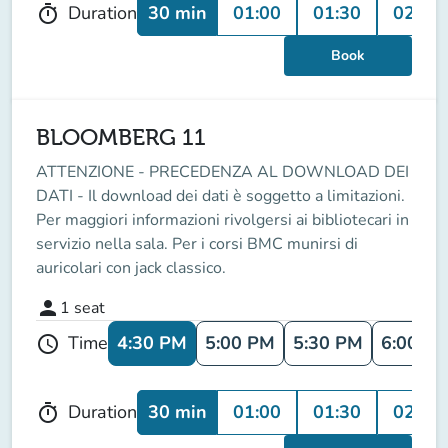
30 min
01:00
01:30
02:00
Duration
timer
Book
BLOOMBERG 11
ATTENZIONE - PRECEDENZA AL DOWNLOAD DEI
DATI - Il download dei dati è soggetto a limitazioni.
Per maggiori informazioni rivolgersi ai bibliotecari in
servizio nella sala. Per i corsi BMC munirsi di
auricolari con jack classico.
person
1
seat
4:30 PM
5:00 PM
5:30 PM
6:00 P
Time
schedule
30 min
01:00
01:30
02:00
Duration
timer