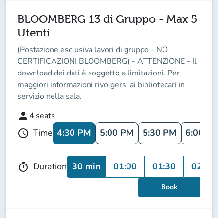
BLOOMBERG 13 di Gruppo - Max 5
Utenti
(Postazione esclusiva lavori di gruppo - NO
CERTIFICAZIONI BLOOMBERG) - ATTENZIONE - Il
download dei dati è soggetto a limitazioni. Per
maggiori informazioni rivolgersi ai bibliotecari in
servizio nella sala.
person
4
seats
4:30 PM
5:00 PM
5:30 PM
6:00 P
Time
schedule
30 min
01:00
01:30
02:00
Duration
timer
Book