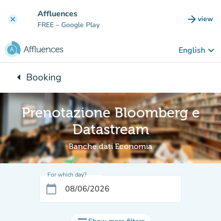
Go to main content
Affluences
arrow_forward
view
clear
(new t
FREE
– Google Play
keyboard_arrow_down
English
arrow_left
Booking
Back to:
Prenotazione Bloomberg e
Datastream
Banche dati Economia
For which day?
calendar_today