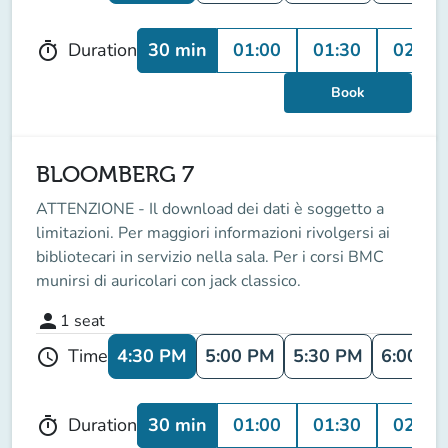
30 min
01:00
01:30
02:00
Duration
timer
Book
BLOOMBERG 7
ATTENZIONE - Il download dei dati è soggetto a
limitazioni. Per maggiori informazioni rivolgersi ai
bibliotecari in servizio nella sala. Per i corsi BMC
munirsi di auricolari con jack classico.
person
1
seat
4:30 PM
5:00 PM
5:30 PM
6:00 P
Time
schedule
30 min
01:00
01:30
02:00
Duration
timer