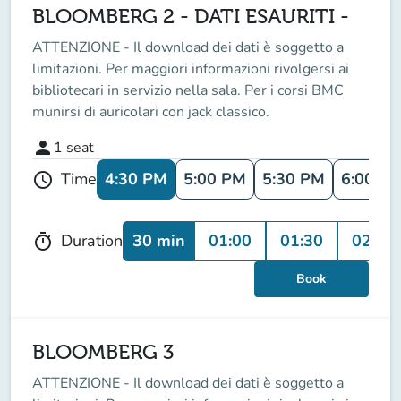
BLOOMBERG 2 - DATI ESAURITI -
ATTENZIONE - Il download dei dati è soggetto a
limitazioni. Per maggiori informazioni rivolgersi ai
bibliotecari in servizio nella sala. Per i corsi BMC
munirsi di auricolari con jack classico.
person
1
seat
4:30 PM
5:00 PM
5:30 PM
6:00 P
Time
schedule
30 min
01:00
01:30
02:00
Duration
timer
Book
BLOOMBERG 3
ATTENZIONE - Il download dei dati è soggetto a