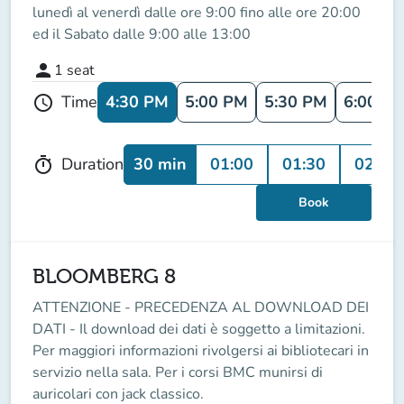
lunedì al venerdì dalle ore 9:00 fino alle ore 20:00
ed il Sabato dalle 9:00 alle 13:00
person
1
seat
4:30 PM
5:00 PM
5:30 PM
6:00 P
Time
schedule
30 min
01:00
01:30
02:00
Duration
timer
Book
BLOOMBERG 8
ATTENZIONE - PRECEDENZA AL DOWNLOAD DEI
DATI - Il download dei dati è soggetto a limitazioni.
Per maggiori informazioni rivolgersi ai bibliotecari in
servizio nella sala. Per i corsi BMC munirsi di
auricolari con jack classico.