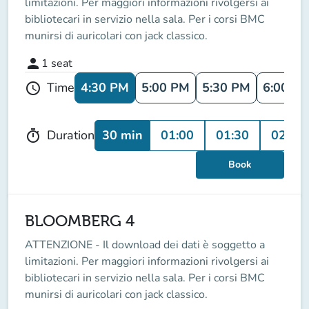
limitazioni. Per maggiori informazioni rivolgersi ai
bibliotecari in servizio nella sala. Per i corsi BMC
munirsi di auricolari con jack classico.
person
1
seat
4:30 PM
5:00 PM
5:30 PM
6:00 P
Time
schedule
30 min
01:00
01:30
02:00
Duration
timer
Book
BLOOMBERG 4
ATTENZIONE - Il download dei dati è soggetto a
limitazioni. Per maggiori informazioni rivolgersi ai
bibliotecari in servizio nella sala. Per i corsi BMC
munirsi di auricolari con jack classico.