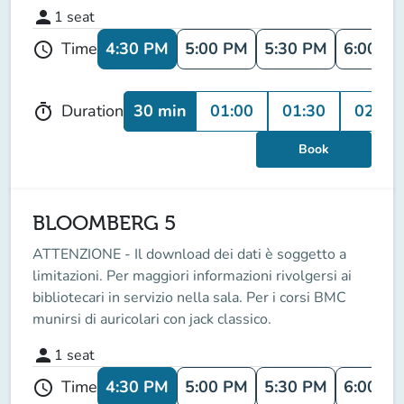
person
1
seat
4:30 PM
5:00 PM
5:30 PM
6:00 P
Time
schedule
30 min
01:00
01:30
02:00
Duration
timer
Book
BLOOMBERG 5
ATTENZIONE - Il download dei dati è soggetto a
limitazioni. Per maggiori informazioni rivolgersi ai
bibliotecari in servizio nella sala. Per i corsi BMC
munirsi di auricolari con jack classico.
person
1
seat
4:30 PM
5:00 PM
5:30 PM
6:00 P
Time
schedule