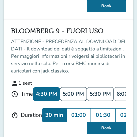
Book
BLOOMBERG 9 - FUORI USO
ATTENZIONE - PRECEDENZA AL DOWNLOAD DEI
DATI - Il download dei dati è soggetto a limitazioni.
Per maggiori informazioni rivolgersi ai bibliotecari in
servizio nella sala. Per i corsi BMC munirsi di
auricolari con jack classico.
person
1
seat
4:30 PM
5:00 PM
5:30 PM
6:00 P
Time
schedule
30 min
01:00
01:30
02:00
Duration
timer
Book