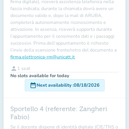
firma digitale), riceverà assistenza telefonica nella
fascia indicata; durante la chiamata dovrà avere un
documento valido e, dopo la mail di ARUBA,
completerà autonomamente riconoscimento e
attivazione. In assenza, riceverà supporto durante
l’appuntamento per il censimento dati e i passaggi
successivi. Prima dell’appuntamento è richiesto
l’invio della scansione fronte/retro del documento a
firma.elettronica-rm@unicatt.it
.
person
1
seat
No slots available for today
date_range
Next availability
:
08/18/2026
Sportello 4 (referente: Zangheri
Fabio)
Se il docente
dispone
di identità digitale (CIE/TNS o