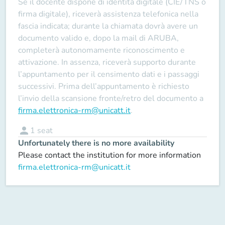
Se il docente
dispone
di identità digitale (CIE/TNS o
firma digitale), riceverà assistenza telefonica nella
fascia indicata; durante la chiamata dovrà avere un
documento valido e, dopo la mail di ARUBA,
completerà autonomamente riconoscimento e
attivazione. In assenza, riceverà supporto durante
l’appuntamento per il censimento dati e i passaggi
successivi. Prima dell’appuntamento è richiesto
l’invio della scansione fronte/retro del documento a
firma.elettronica-rm@unicatt.it
.
person
1
seat
Unfortunately there is no more availability
Please contact the institution for more information
firma.elettronica-rm@unicatt.it