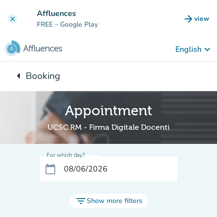
Go to main content
Affluences
arrow_forward
view
clear
(new t
FREE
– Google Play
keyboard_arrow_down
English
arrow_left
Booking
Back to:
Appointment
UCSC RM - Firma Digitale Docenti
For which day?
calendar_today
filter_list
Show more filters