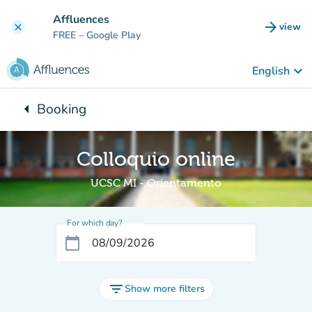
Go to main content
Affluences
arrow_forward
view
clear
(new t
FREE
– Google Play
keyboard_arrow_down
English
arrow_left
Booking
Back to:
Colloquio online
UCSC MI - Orientamento
For which day?
calendar_today
filter_list
Show more filters