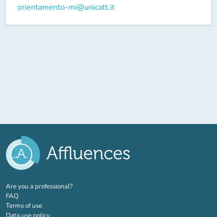
orientamento-mi@unicatt.it
(new tab)
Are you a professional?
FAQ
Terms of use
Data use policy