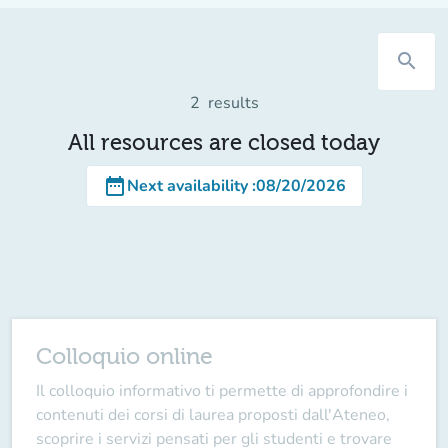
search
2
results
All resources are closed today
date_range
Next availability
:
08/20/2026
Colloquio online
Il colloquio informativo ti permette di approfondire i
contenuti dei corsi di laurea proposti dall'Ateneo,
scoprire i servizi pensati per gli studenti e trovare