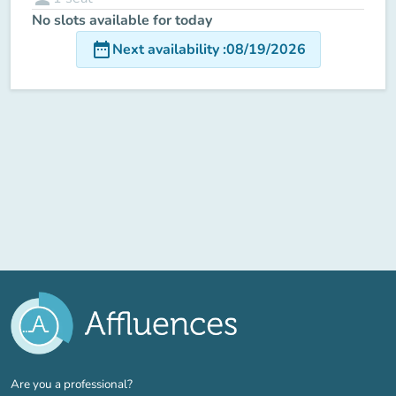
No slots available for today
date_range
Next availability
:
08/19/2026
(new tab)
Are you a professional?