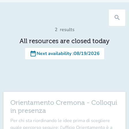
search
2
results
All resources are closed today
date_range
Next availability
:
08/19/2026
Orientamento Cremona - Colloqui
in presenza
Per chi sta riordinando le idee prima di scegliere
quale percorso seguire: l'ufficio Orientamento è a