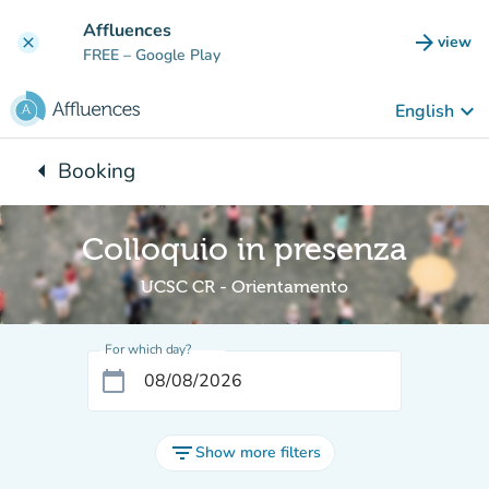
Go to main content
Affluences
arrow_forward
view
clear
(new t
FREE
– Google Play
keyboard_arrow_down
English
arrow_left
Booking
Back to:
Colloquio in presenza
UCSC CR - Orientamento
For which day?
calendar_today
filter_list
Show more filters