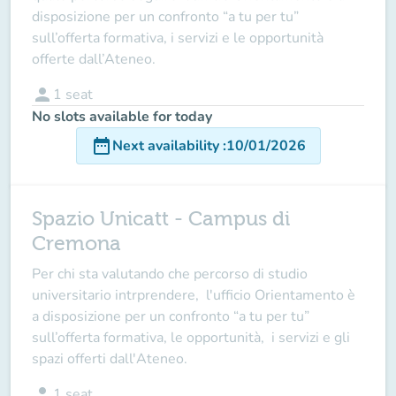
disposizione per un confronto “a tu per tu”
sull’offerta formativa, i servizi e le opportunità
offerte dall’Ateneo.
person
1
seat
No slots available for today
date_range
Next availability
:
10/01/2026
Spazio Unicatt - Campus di
Cremona
Per chi sta valutando che percorso di studio
universitario intrprendere, l'ufficio Orientamento è
a disposizione per un confronto “a tu per tu”
sull’offerta formativa, le opportunità, i servizi e gli
spazi offerti dall'Ateneo.
person
1
seat