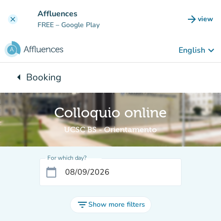
Go to main content
Affluences
arrow_forward
view
clear
(new t
FREE
– Google Play
keyboard_arrow_down
English
arrow_left
Booking
Back to:
Colloquio online
UCSC BS - Orientamento
For which day?
calendar_today
filter_list
Show more filters