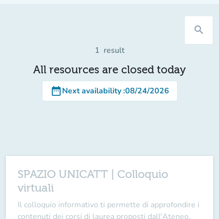
search
1
result
All resources are closed today
date_range
Next availability
:
08/24/2026
SPAZIO UNICATT | Colloquio
virtuali
Il
colloquio informativo
ti permette di approfondire i
contenuti dei corsi di laurea
proposti dall'Ateneo,