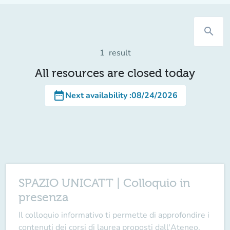
search
1
result
All resources are closed today
date_range
Next availability
:
08/24/2026
SPAZIO UNICATT | Colloquio in
presenza
Il
colloquio informativo
ti permette di approfondire i
contenuti dei corsi di laurea
proposti dall'Ateneo,