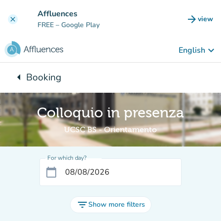
Go to main content
Affluences
arrow_forward
view
clear
(new t
FREE
– Google Play
keyboard_arrow_down
English
arrow_left
Booking
Back to:
Colloquio in presenza
UCSC BS - Orientamento
For which day?
calendar_today
filter_list
Show more filters