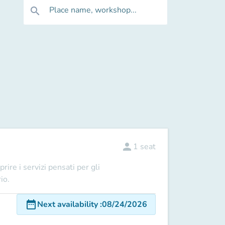
Place name, workshop...
search
person
1
seat
prire i
servizi
pensati per gli
io.
date_range
Next availability
:
08/24/2026