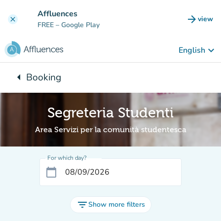
Go to main content
Affluences
arrow_forward
view
clear
(new t
FREE
– Google Play
keyboard_arrow_down
English
arrow_left
Booking
Back to:
Segreteria Studenti
Area Servizi per la comunità studentesca
For which day?
calendar_today
filter_list
Show more filters