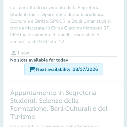
Lo sportello di ricevimento della
Segreteria
Studenti
(per i Dipartimenti di Giurisprudenza,
Economia e Diritto, SPOCRI e Studi Umanistici) si
trova a Macerata, in
Corso Giacomo Matteotti 37
.
Effettua ricevimento
il lunedì, il mercoledì e il
venerdì,
dalle 9.30 alle 12.
person
1
seat
No slots available for today
date_range
Next availability
:
08/17/2026
Appuntamento in Segreteria
Studenti: Scienze della
Formazione, Beni Culturali e del
Turismo
Gli sportelli di ricevimento della
Segreteria