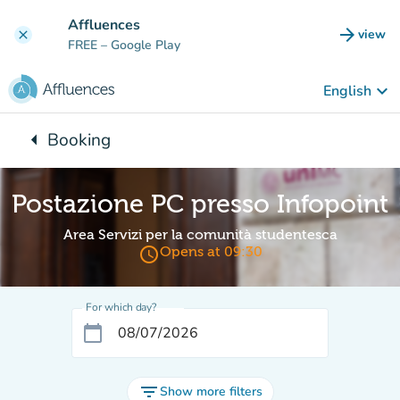
Go to main content
Affluences
arrow_forward
view
clear
(new t
FREE
– Google Play
keyboard_arrow_down
English
arrow_left
Booking
Back to:
Postazione PC presso Infopoint
Area Servizi per la comunità studentesca
access_time
Opens at 09:30
For which day?
calendar_today
filter_list
Show more filters