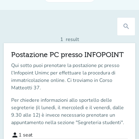
search
1
result
Postazione PC presso INFOPOINT
Qui sotto puoi prenotare la
postazione pc
presso
l’Infopoint Unimc per effettuare la procedura di
immatricolazione online.
Ci troviamo in Corso
Matteotti 37
.
Per chiedere informazioni allo sportello delle
segreterie (il lunedì, il mercoledì e il venerdì, dalle
9.30 alle 12) è invece necessario prenotare un
appuntamento nella sezione "Segreteria studenti".
person
1
seat