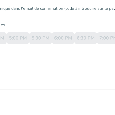
niqué dans l'email de confirmation (code à introduire sur le p
les.
PM
5:00 PM
5:30 PM
6:00 PM
6:30 PM
7:00 P