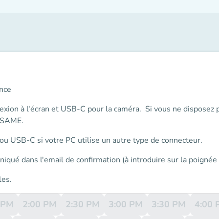
ence
exion à l'écran
et
USB-C
pour la caméra. Si vous ne disposez 
S&SAME.
u USB-C si votre PC utilise un autre type de connecteur.
iqué dans l'email de confirmation (à introduire sur la poignée 
les.
 PM
2:00 PM
2:30 PM
3:00 PM
3:30 PM
4:00 