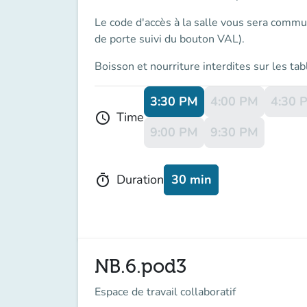
Le
code d'accès
à la salle vous sera commu
de porte suivi du bouton VAL).
Boisson et nourriture interdites sur les tab
3:30 PM
4:00 PM
4:30 
Time
schedule
9:00 PM
9:30 PM
30 min
Duration
timer
NB.6.pod3
Espace de travail collaboratif