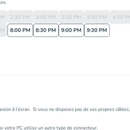
les.
PM
2:30 PM
3:00 PM
3:30 PM
4:00 PM
4:30 P
PM
8:00 PM
8:30 PM
9:00 PM
9:30 PM
exion à l'écran. Si vous ne disposez pas de vos propres câble
i votre PC utilise un autre type de connecteur.