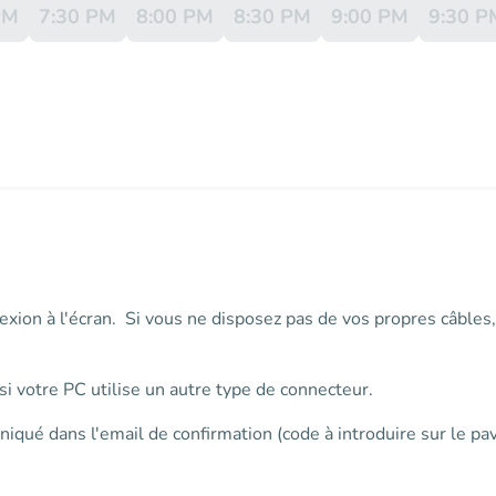
PM
7:30 PM
8:00 PM
8:30 PM
9:00 PM
9:30 P
exion à l'écran. Si vous ne disposez pas de vos propres câble
i votre PC utilise un autre type de connecteur.
niqué dans l'email de confirmation (code à introduire sur le p