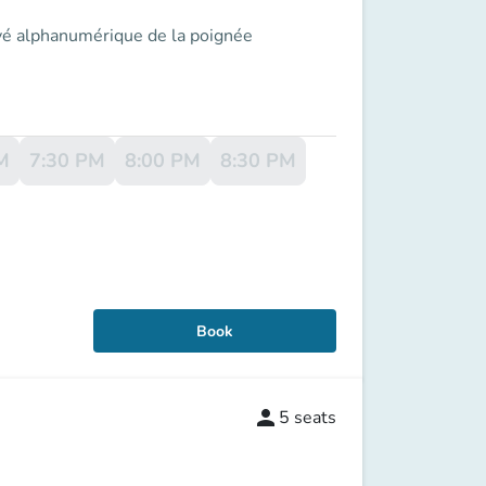
avé alphanumérique de la poignée
M
7:30 PM
8:00 PM
8:30 PM
Book
person
5
seats