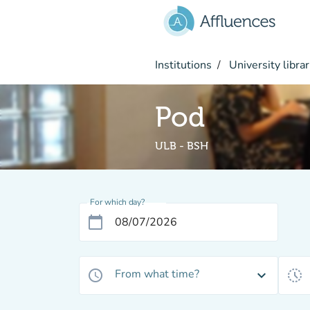
Go to main content
Institutions
University librar
Pod
ULB - BSH
For which day?
calendar_today
From what time?
access_time
expand_more
history_toggle_off