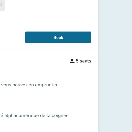
M
Book
person
5
seats
s, vous pouvez en emprunter
avé alphanumérique de la poignée