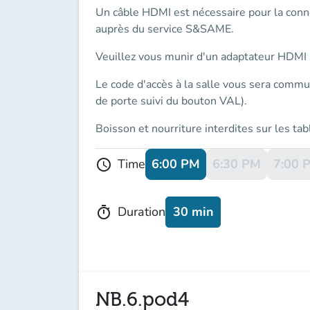
Un
câble HDMI
est nécessaire pour la conn
auprès du service S&SAME.
Veuillez vous munir d'un
adaptateur
HDMI s
Le
code d'accès
à la salle vous sera commu
de porte suivi du bouton VAL).
Boisson et nourriture interdites sur les tab
6:00 PM
6:30 PM
7:00 
Time
schedule
30 min
Duration
timer
NB.6.pod4