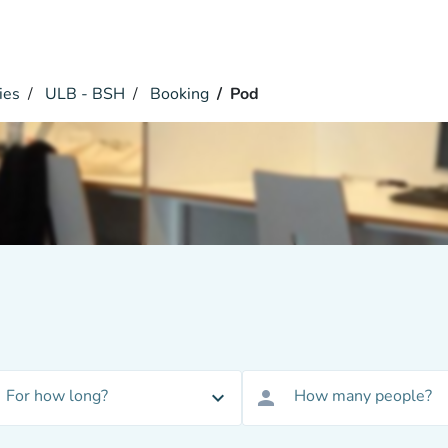
ies
ULB - BSH
Booking
Pod
For how long?
How many people?
expand_more
person