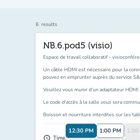
6
results
NB.6.pod5 (visio)
Espace de travail collaboratif - visioconfér
Un
câble HDMI
est nécessaire pour la conn
pouvez en emprunter auprès du service 
Veuillez vous munir d'un
adaptateur
HDMI o
Le
code d'accès
à la salle vous sera commun
Boisson et nourriture interdites sur les tab
12:30 PM
1:00 PM
1:30
Time
schedule