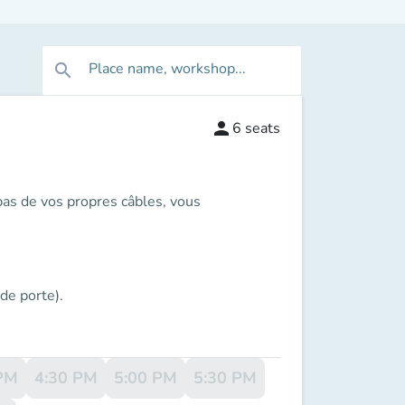
Place name, workshop...
search
person
6
seats
pas de vos propres câbles, vous
de porte).
PM
4:30 PM
5:00 PM
5:30 PM