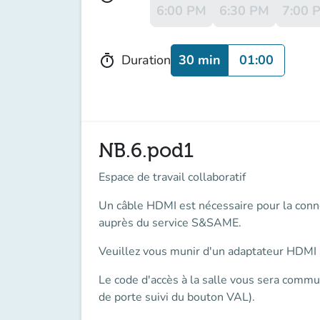
6:00 PM
6:30 PM
7:00 
30 min
01:00
Duration
timer
NB.6.pod1
Espace de travail collaboratif
Un
câble HDMI
est nécessaire pour la conn
auprès du service S&SAME.
Veuillez vous munir d'un
adaptateur
HDMI s
Le
code d'accès
à la salle vous sera commu
de porte suivi du bouton VAL).