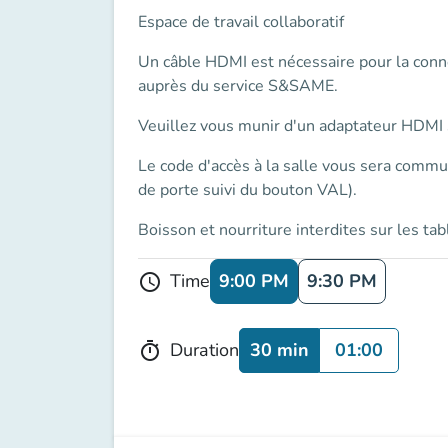
Espace de travail collaboratif
Un
câble HDMI
est nécessaire pour la conn
auprès du service S&SAME.
Veuillez vous munir d'un
adaptateur
HDMI s
Le
code d'accès
à la salle vous sera commu
de porte suivi du bouton VAL).
Boisson et nourriture interdites sur les tab
9:00 PM
9:30 PM
Time
schedule
30 min
01:00
Duration
timer