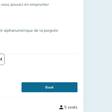
s, vous pouvez en emprunter
avé alphanumérique de la poignée
M
Book
person
5
seats