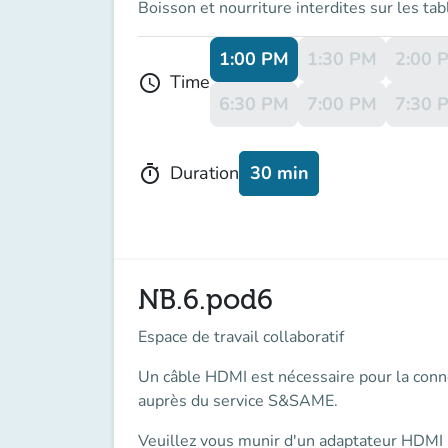
Boisson et nourriture interdites sur les tab
1:00 PM
1:30 PM
2:00 
Time
schedule
6:30 PM
7:00 PM
7:30 
30 min
Duration
timer
NB.6.pod6
Espace de travail collaboratif
Un
câble HDMI
est nécessaire pour la conn
auprès du service S&SAME.
Veuillez vous munir d'un
adaptateur
HDMI s