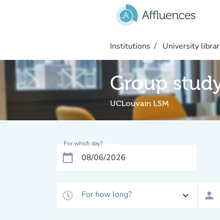
Go to main content
Institutions
University librar
Group stud
UCLouvain LSM
For which day?
calendar_today
For how long?
history_toggle_off
expand_more
person