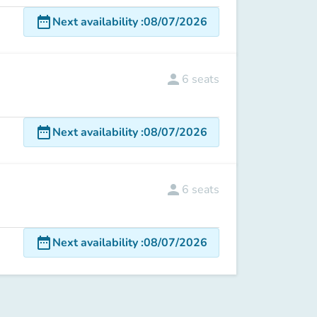
date_range
Next availability
:
08/07/2026
person
6
seats
date_range
Next availability
:
08/07/2026
person
6
seats
date_range
Next availability
:
08/07/2026