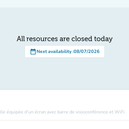
All resources are closed today
date_range
Next availability
:
08/07/2026
le équipée d'un écran avec barre de visioconférence et WiFi