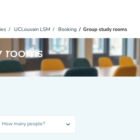
ies
UCLouvain LSM
Booking
Group study rooms
y rooms
How many people?
expand_more