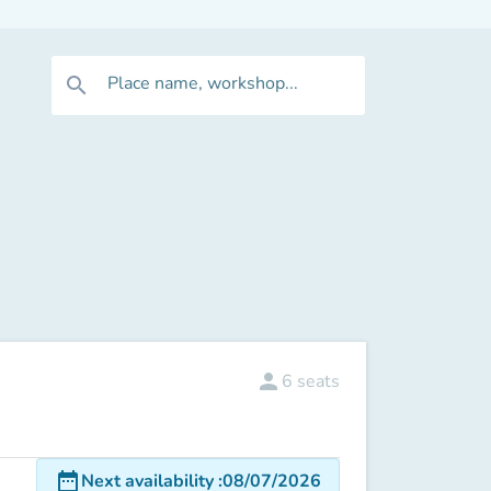
Place name, workshop...
search
person
6
seats
date_range
Next availability
:
08/07/2026