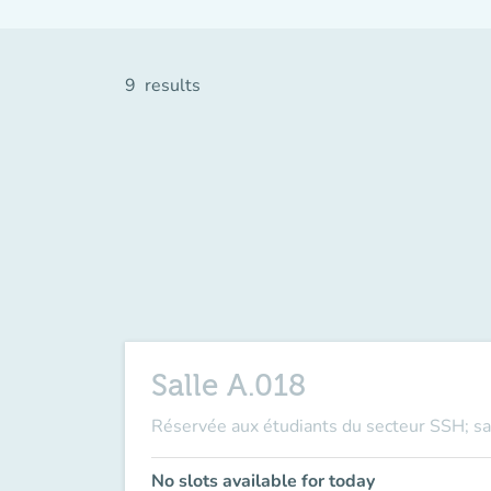
9
results
Salle A.018
Réservée aux étudiants du secteur SSH; sal
No slots available for today