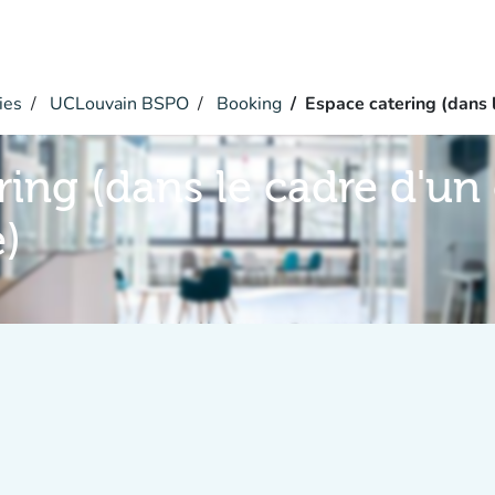
ies
UCLouvain BSPO
Booking
Espace catering (dans
ring (dans le cadre d'u
)