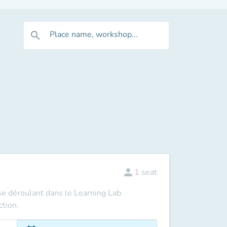
Place name, workshop...
search
person
1
seat
se déroulant dans le Learning Lab
ection.