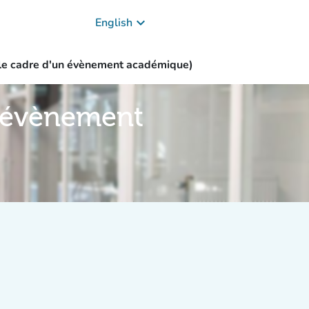
keyboard_arrow_down
English
 le cadre d'un évènement académique)
n évènement