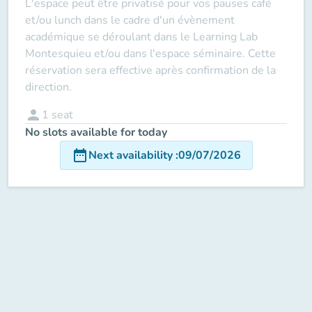
L'espace peut être privatisé pour vos pauses café
et/ou lunch dans le cadre d'un évènement
académique se déroulant dans le Learning Lab
Montesquieu et/ou dans l'espace séminaire.
Cette
réservation sera effective après confirmation de la
direction.
person
1
seat
No slots available for today
date_range
Next availability
:
09/07/2026