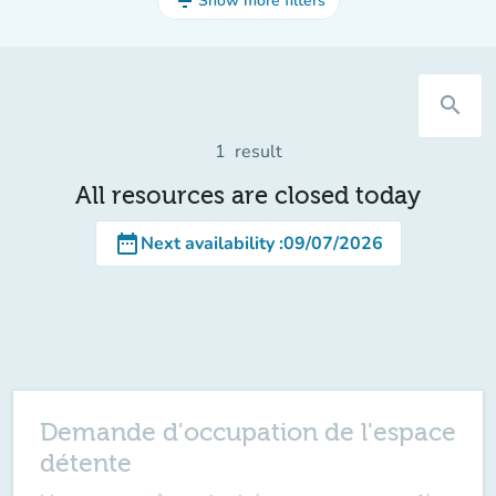
filter_list
Show more filters
search
1
result
All resources are closed today
date_range
Next availability
:
09/07/2026
Demande d'occupation de l'espace
détente