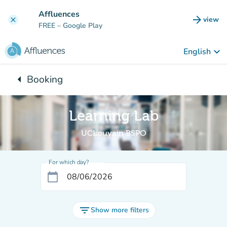
Go to main content
Affluences
arrow_forward
view
clear
(new t
FREE
– Google Play
keyboard_arrow_down
English
arrow_left
Booking
Back to:
Learning Lab
UCLouvain BSPO
For which day?
calendar_today
filter_list
Show more filters