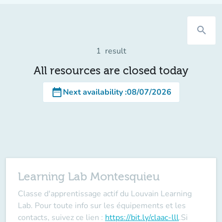
search
1
result
All resources are closed today
date_range
Next availability
:
08/07/2026
Learning Lab Montesquieu
Classe d'apprentissage actif du Louvain Learning
Lab. Pour toute info sur les équipements et les
contacts, suivez ce lien :
https://bit.ly/claac-lll
.
Si