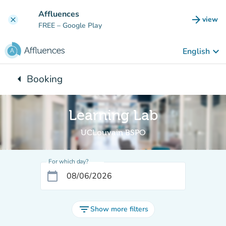
Go to main content
Affluences
arrow_forward
view
clear
(new t
FREE
– Google Play
keyboard_arrow_down
English
arrow_left
Booking
Back to:
Learning Lab
UCLouvain BSPO
For which day?
calendar_today
filter_list
Show more filters