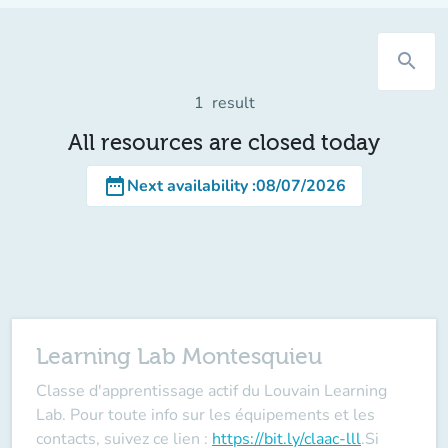
search
1
result
All resources are closed today
date_range
Next availability
:
08/07/2026
Learning Lab Montesquieu
Classe d'apprentissage actif du Louvain Learning
Lab. Pour toute info sur les équipements et les
contacts, suivez ce lien :
https://bit.ly/claac-lll
.
Si