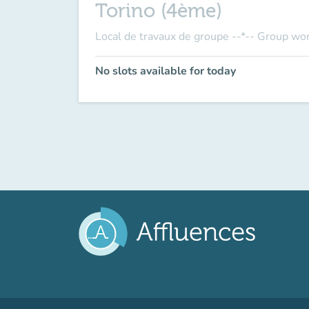
Torino (4ème)
Local de travaux de groupe --*-- Group wo
No slots available for today