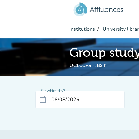
Go to main content
Institutions
University librar
Group stud
UCLouvain BST
For which day?
calendar_today