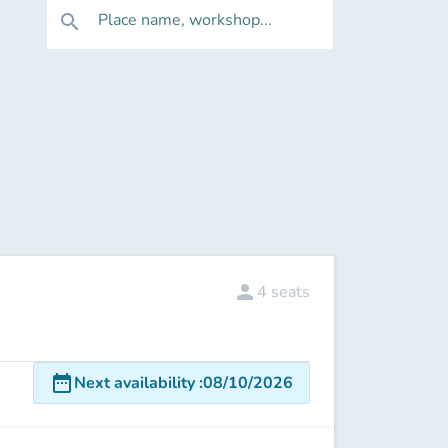
Place name, workshop...
search
person
4
seats
date_range
Next availability
:
08/10/2026