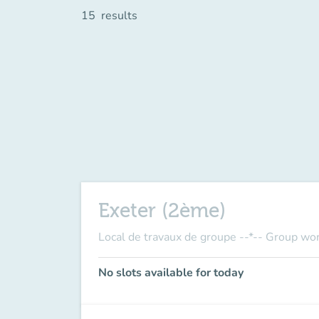
15
results
Exeter (2ème)
Local de travaux de groupe --*-- Group wo
No slots available for today