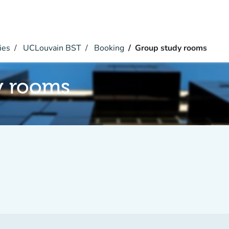
ies
UCLouvain BST
Booking
Group study rooms
y rooms