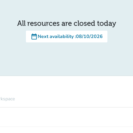
All resources are closed today
date_range
Next availability
:
08/10/2026
rkspace