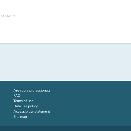
rkspace
(new tab)
Are you a professional?
FAQ
Terms of use
Data use policy
Accessibility statement
Site map