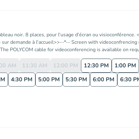
ableau noir. 8 places, pour l'usage d'écran ou visioconférenc
le sur demande à l'accueil>>--*-- Screen with videoconfrencing
 <<The POLYCOM cable for videoconferencing is available on r
:00 AM
11:30 AM
12:00 PM
12:30 PM
1:00 PM
PM
4:30 PM
5:00 PM
5:30 PM
6:00 PM
6:30 P