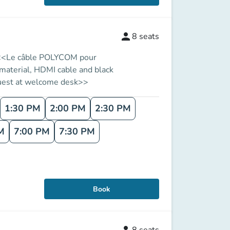
person
8
seats
e. <<Le câble POLYCOM pour
 material, HDMI cable and black
equest at welcome desk>>
1:30 PM
2:00 PM
2:30 PM
M
7:00 PM
7:30 PM
Book