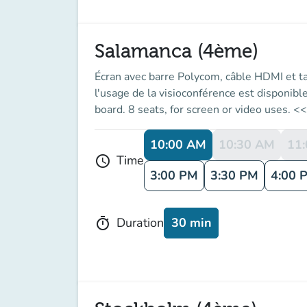
Salamanca (4ème)
Écran avec barre Polycom, câble HDMI et t
l'usage de la visioconférence est disponib
board. 8 seats, for screen or video uses.
10:00 AM
10:30 AM
11
Time
schedule
3:00 PM
3:30 PM
4:00 
30 min
Duration
timer