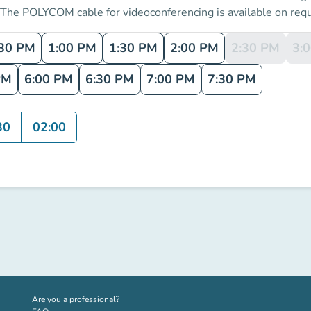
 <<The POLYCOM cable for videoconferencing is available on re
:30 PM
1:00 PM
1:30 PM
2:00 PM
2:30 PM
3:
PM
6:00 PM
6:30 PM
7:00 PM
7:30 PM
30
02:00
(new tab)
Are you a professional?