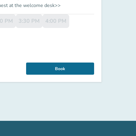
quest at the welcome desk>>
00 PM
3:30 PM
4:00 PM
Book