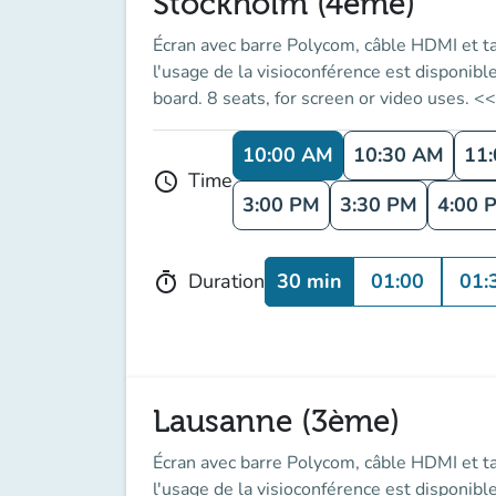
Stockholm (4ème)
Écran avec barre Polycom, câble HDMI et t
l'usage de la visioconférence est disponib
board. 8 seats, for screen or video uses.
10:00 AM
10:30 AM
11
Time
schedule
3:00 PM
3:30 PM
4:00 
30 min
01:00
01:
Duration
timer
Lausanne (3ème)
Écran avec barre Polycom, câble HDMI et t
l'usage de la visioconférence est disponib