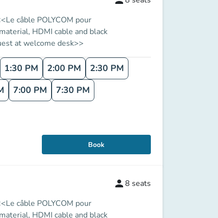
person
8
seats
e. <<Le câble POLYCOM pour
 material, HDMI cable and black
equest at welcome desk>>
1:30 PM
2:00 PM
2:30 PM
M
7:00 PM
7:30 PM
Book
person
8
seats
e. <<Le câble POLYCOM pour
 material, HDMI cable and black