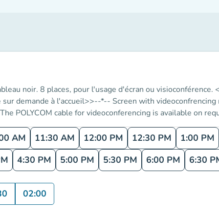
ableau noir. 8 places, pour l'usage d'écran ou visioconférenc
le sur demande à l'accueil>>--*-- Screen with videoconfrencing
 <<The POLYCOM cable for videoconferencing is available on r
:00 AM
11:30 AM
12:00 PM
12:30 PM
1:00 PM
PM
4:30 PM
5:00 PM
5:30 PM
6:00 PM
6:30 P
30
02:00