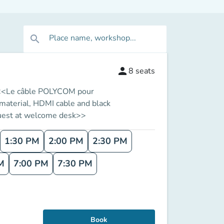
Place name, workshop...
search
person
8
seats
e. <<Le câble POLYCOM pour
 material, HDMI cable and black
equest at welcome desk>>
1:30 PM
2:00 PM
2:30 PM
M
7:00 PM
7:30 PM
Book