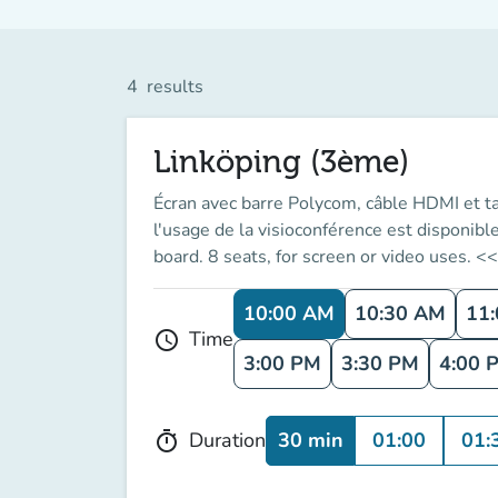
4
results
Linköping (3ème)
Écran avec barre Polycom, câble HDMI et t
l'usage de la visioconférence est disponib
board. 8 seats, for screen or video uses.
10:00 AM
10:30 AM
11
Time
schedule
3:00 PM
3:30 PM
4:00 
30 min
01:00
01:
Duration
timer