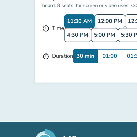
board. 8 seats, for screen or video uses.
11:30 AM
12:00 PM
12
Time
schedule
4:30 PM
5:00 PM
5:30 
30 min
01:00
01:
Duration
timer