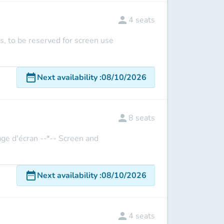
person
4
seats
s, to be reserved for screen use
date_range
Next availability
:
08/10/2026
person
8
seats
sage d'écran --*-- Screen and
date_range
Next availability
:
08/10/2026
person
4
seats