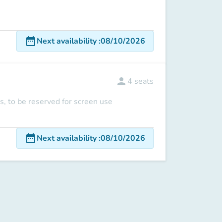
date_range
Next availability
:
08/10/2026
person
4
seats
s, to be reserved for screen use
date_range
Next availability
:
08/10/2026