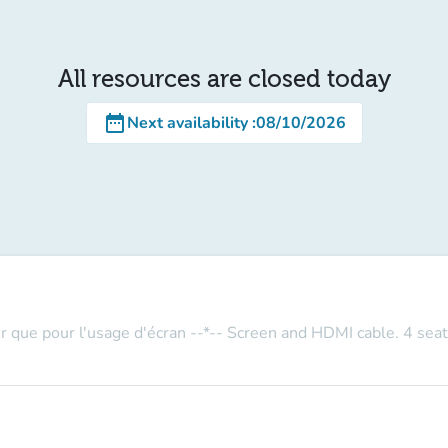
All resources are closed today
date_range
Next availability
:
08/10/2026
r que pour l'usage d'écran --*-- Screen and HDMI cable. 4 seat