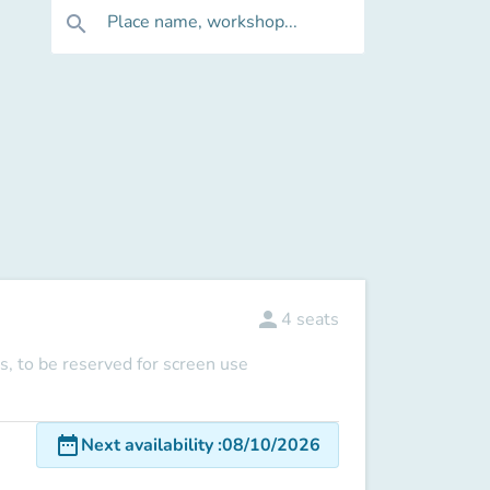
Place name, workshop...
search
person
4
seats
s, to be reserved for screen use
date_range
Next availability
:
08/10/2026