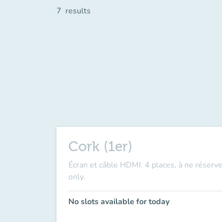
7
results
Cork (1er)
Écran et câble HDMI. 4 places, à ne réserve
only.
No slots available for today