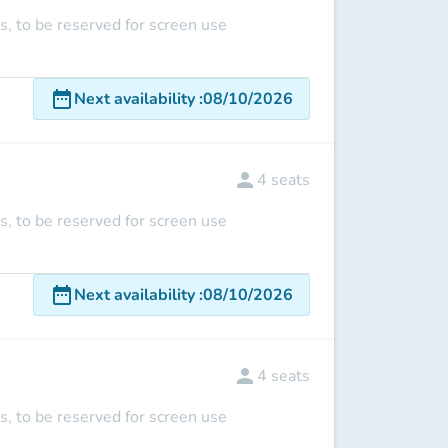
s, to be reserved for screen use
date_range
Next availability
:
08/10/2026
person
4
seats
s, to be reserved for screen use
date_range
Next availability
:
08/10/2026
person
4
seats
s, to be reserved for screen use