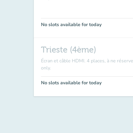
No slots available for today
Trieste (4ème)
Écran et câble HDMI. 4 places, à ne réserve
only.
No slots available for today