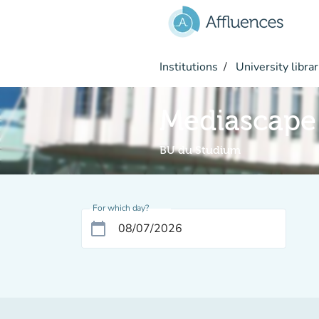
Go to main content
Institutions
University librar
Mediascape
BU du Studium
For which day?
calendar_today