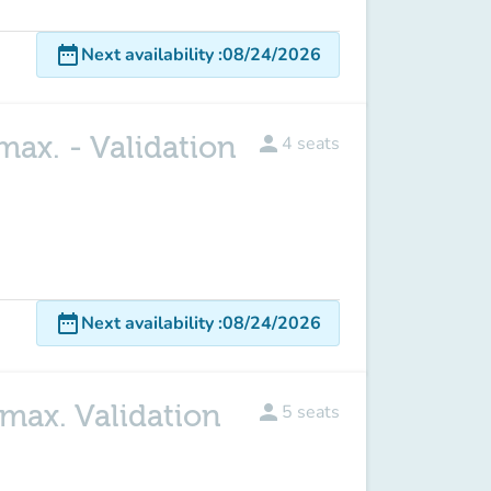
date_range
Next availability
:
08/24/2026
max. - Validation
person
4
seats
date_range
Next availability
:
08/24/2026
 max. Validation
person
5
seats