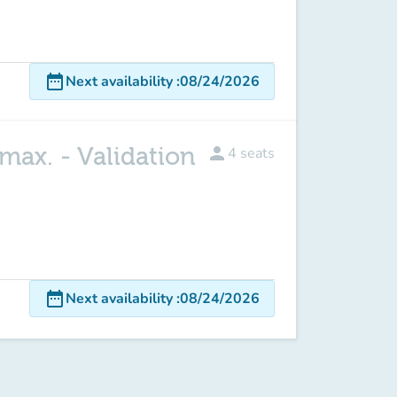
date_range
Next availability
:
08/24/2026
max. - Validation
person
4
seats
date_range
Next availability
:
08/24/2026