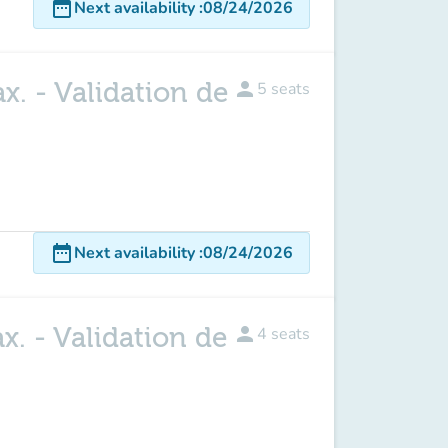
date_range
Next availability
:
08/24/2026
x. - Validation de
person
5
seats
date_range
Next availability
:
08/24/2026
x. - Validation de
person
4
seats