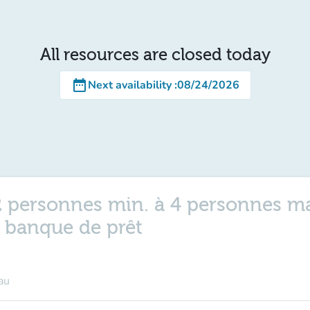
All resources are closed today
date_range
Next availability
:
08/24/2026
- 2 personnes min. à 4 personnes ma
n banque de prêt
au