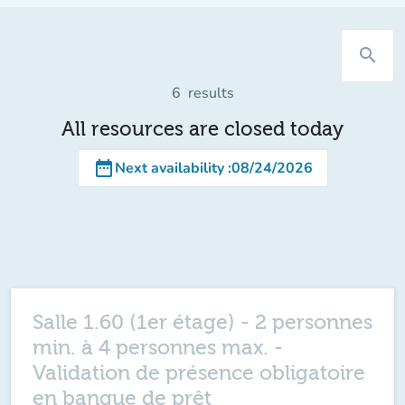
search
6
results
All resources are closed today
date_range
Next availability
:
08/24/2026
Salle 1.60 (1er étage) - 2 personnes
min. à 4 personnes max. -
Validation de présence obligatoire
en banque de prêt