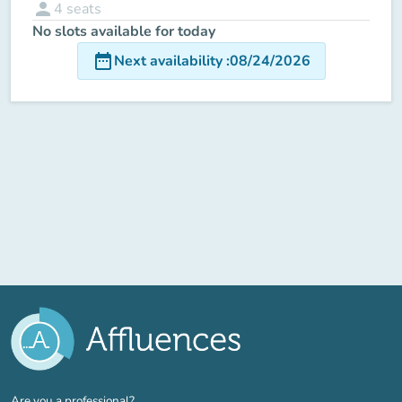
person
4
seats
No slots available for today
date_range
Next availability
:
08/24/2026
(new tab)
Are you a professional?