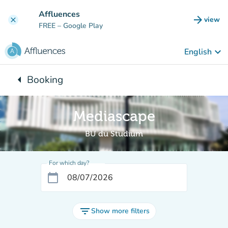
Go to main content
Affluences
arrow_forward
view
clear
(new t
FREE
– Google Play
keyboard_arrow_down
English
arrow_left
Booking
Back to:
Mediascape
BU du Studium
For which day?
calendar_today
filter_list
Show more filters