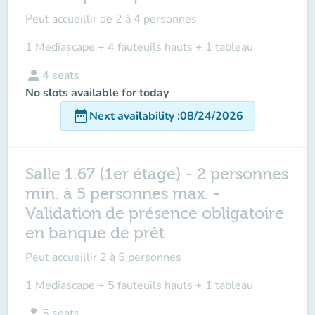
Peut accueillir de
2 à 4 personnes
1 Mediascape + 4 fauteuils hauts + 1 tableau
person
4
seats
No slots available for today
date_range
Next availability
:
08/24/2026
Salle 1.67 (1er étage) - 2 personnes
min. à 5 personnes max. -
Validation de présence obligatoire
en banque de prêt
Peut accueillir
2 à 5 personnes
1 Mediascape + 5 fauteuils hauts + 1 tableau
person
5
seats