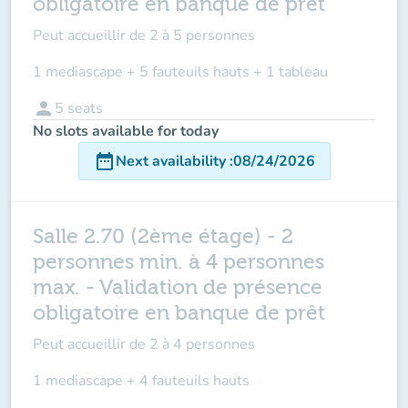
obligatoire en banque de prêt
Peut accueillir de
2 à 5 personnes
1 mediascape + 5 fauteuils hauts + 1 tableau
person
5
seats
No slots available for today
date_range
Next availability
:
08/24/2026
Salle 2.70 (2ème étage) - 2
personnes min. à 4 personnes
max. - Validation de présence
obligatoire en banque de prêt
Peut accueillir de
2 à 4 personnes
1 mediascape + 4 fauteuils hauts