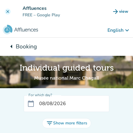
Go to main content
Affluences
arrow_forward
view
clear
(new t
FREE
– Google Play
keyboard_arrow_down
English
arrow_left
Booking
Back to:
Individual guided tours
Musée national Marc Chagall
For which day?
calendar_today
filter_list
Show more filters