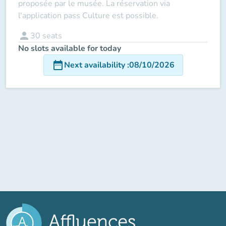
proposée par le musée. La réservation via
l'application pass Culture est possible.
person
30
seats
No slots available for today
date_range
Next availability
:
08/10/2026