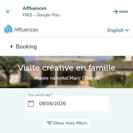
Go to main content
Affluences
arrow_forward
view
clear
(new t
FREE
– Google Play
keyboard_arrow_down
English
arrow_left
Booking
Back to:
Visite créative en famille
Musée national Marc Chagall
For which day?
calendar_today
filter_list
Show more filters