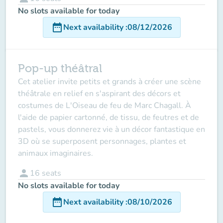
No slots available for today
date_range
Next availability
:
08/12/2026
Pop-up théâtral
Cet atelier invite petits et grands à créer une scène
théâtrale en relief en s'aspirant des décors et
costumes de
L'Oiseau de feu
de Marc Chagall. À
l'aide de papier cartonné, de tissu, de feutres et de
pastels, vous donnerez vie à un décor fantastique en
3D où se superposent personnages, plantes et
animaux imaginaires.
person
16
seats
No slots available for today
date_range
Next availability
:
08/10/2026