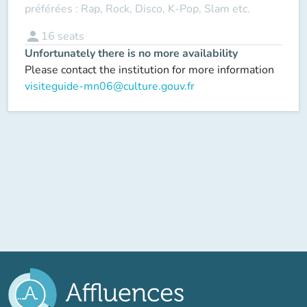
préférées : Rap, Rock, Disco, K-Pop, Slam etc.
person
16
seats
Unfortunately there is no more availability
Please contact the institution for more information
visiteguide-mn06@culture.gouv.fr