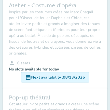
Atelier - Costume d'opéra
Inspiré par les costumes créés par Marc Chagall
pour
L'Oiseau de feu
et
Daphnis et Chloé
, cet
atelier invite petits et grands à imaginer des tenues
de scène fantastiques et féeriques pour leur propre
opéra ou ballet. À l'aide de papiers découpés, de
tissus, de feutres et de crayons, vous donnerez vie à
des créatures hybrides et colorées parées de coiffes
originales.
person
16
seats
No slots available for today
date_range
Next availability
:
08/13/2026
Pop-up théâtral
Cet atelier invite petits et grands à créer une scène
théâtrale en relief en s'aspirant des décors et