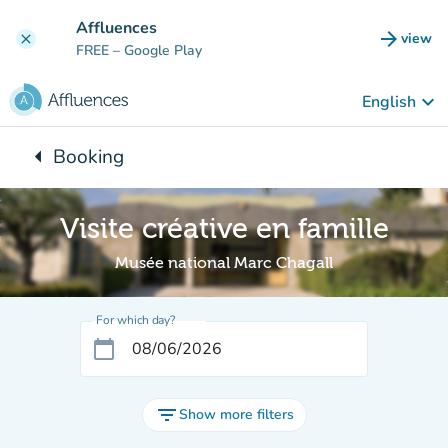
Go to main content
Affluences
arrow_forward
view
clear
(new t
FREE
– Google Play
keyboard_arrow_down
English
arrow_left
Booking
Back to:
Visite créative en famille
Musée national Marc Chagall
For which day?
calendar_today
filter_list
Show more filters