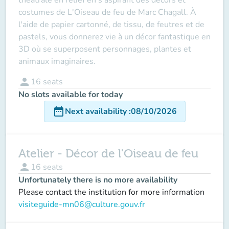
costumes de
L'Oiseau de feu
de Marc Chagall. À
l'aide de papier cartonné, de tissu, de feutres et de
pastels, vous donnerez vie à un décor fantastique en
3D où se superposent personnages, plantes et
animaux imaginaires.
person
16
seats
No slots available for today
date_range
Next availability
:
08/10/2026
Atelier - Décor de l'Oiseau de feu
person
16
seats
Unfortunately there is no more availability
Please contact the institution for more information
visiteguide-mn06@culture.gouv.fr