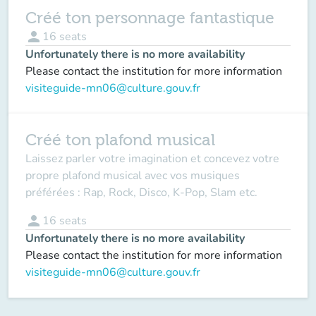
Créé ton personnage fantastique
person
16
seats
Unfortunately there is no more availability
Please contact the institution for more information
visiteguide-mn06@culture.gouv.fr
Créé ton plafond musical
Laissez parler votre imagination et concevez votre
propre plafond musical avec vos musiques
préférées : Rap, Rock, Disco, K-Pop, Slam etc.
person
16
seats
Unfortunately there is no more availability
Please contact the institution for more information
visiteguide-mn06@culture.gouv.fr