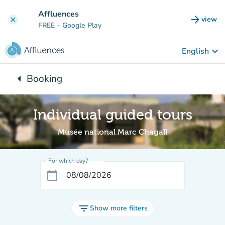
Go to main content
Affluences
arrow_forward
view
clear
(new t
FREE
– Google Play
keyboard_arrow_down
English
arrow_left
Booking
Back to:
Individual guided tours
Musée national Marc Chagall
For which day?
calendar_today
filter_list
Show more filters