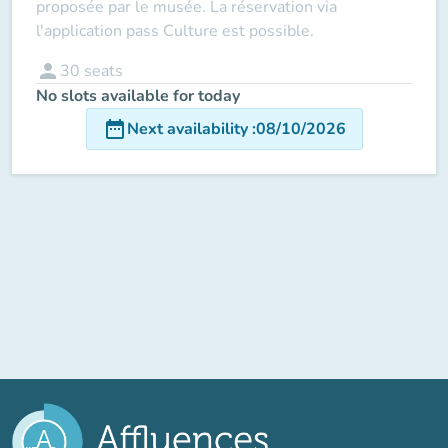
proposée par le musée. La réservation via
l'application pass Culture est possible.
person
30
seats
No slots available for today
date_range
Next availability
:
08/10/2026