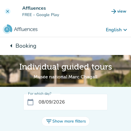
Go to main content
Affluences
arrow_forward
view
clear
(new t
FREE
– Google Play
keyboard_arrow_down
English
arrow_left
Booking
Back to:
Individual guided tours
Musée national Marc Chagall
For which day?
calendar_today
filter_list
Show more filters