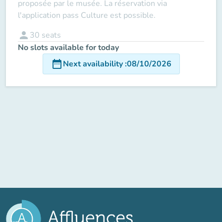
proposée par le musée. La réservation via
l'application pass Culture est possible.
person
30
seats
No slots available for today
date_range
Next availability
:
08/10/2026